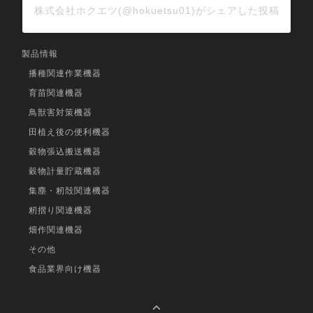
株式会社ホクエツ(@hokuetsu01)がシェアした投稿
製品情報
播種関連作業機器
育苗関連機器
鳥獣害対策機器
田植え後の便利機器
穀物張込搬送機器
穀物計量貯蔵機器
集塵・籾殻関連機器
籾摺り関連機器
畑作関連機器
その他
食品業界向け機器