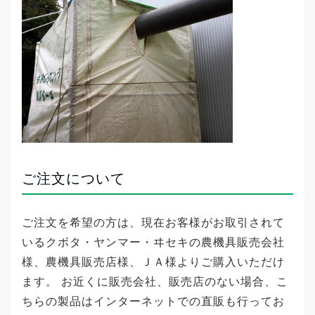
近所の方を見て良いと思い購入した。
実際に使ってみた感想
以前はトラックに自作で組んでいたが籾がら
コンテナは組立てが簡単で時間がかからず排
出の際もジッパーを開けるだけで楽に作業が
できました。
ご注文について
2011年9月に「籾がらコンテナ ＭＫＳ－
４」を購入された「山形県東根市の阿部様」
ご注文を希望の方は、現在お客様がお取引されて
より
いるクボタ・ヤンマー・ヰセキの農機具販売会社
様、農機具販売店様、ＪＡ様よりご購入いただけ
大型乾燥機でも安心！
ます。 お近くに販売会社、販売店のない場合、こ
ちらの製品はインターネットでの直販も行ってお
販売