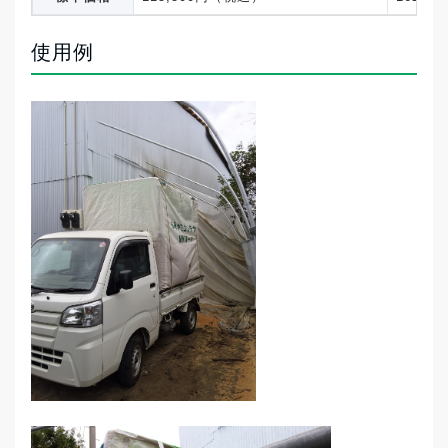
業が出来る。籾殻投入管が非常に良い、投入
管まで満タンに入れられる。内側から紐で結
使用例
んでいる為、走行時パッカーが取れなくてい
い。他社ネットタイプは走行時パッカーが取
れる。
2011年8月に「籾がらコンテナ ＭＫＳ－
４」を購入された[M・S様」より /水稲作付
面積8ha
組立てが簡単で時間！
購入しようと思ったキッカ
ケ・改善したかった作業上
の問題は？