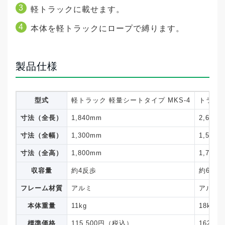
軽トラックに載せます。
購入しようと思ったキッカケ・改善したかっ
本体を軽トラックにロープで縛ります。
た作業上の問
題は？
製品仕様
ネットコンテナが壊れたから。
購入する際の選定基準は何だったか
型式
軽トラック 軽量シートタイプ MKS-4
トラック
寸法（全長）
1,840mm
2,680
販売店の勧め。従来の３反から４反貯めれる
寸法（全幅）
1,300mm
1,550
こと
寸法（全高）
1,800mm
1,710
実際に使ってみた感想
収容量
約4反歩
約6反歩
フレーム材質
アルミ
アルミ
排出時にトラックが汚れない、コンテナの中
本体重量
11kg
18kg
での作業もシートが風を遮断してきれいな作
標準価格
115,500円（税込）
162,8