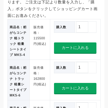
ります。 ご注文は下記より数量を入力し、「購
店に
入」ボタンをクリックしてショッピングカート画
訪問
面にお進みください。
し、
ホク
商品名：籾
販売価
購入数
エツのポスターを見せ
がらコンテ
格：
てもらい説明を聞いて購入した。 また、今後
ナ 軽トラ
115500
も乾燥機の購入を考えています。 長い距離を
ック 軽量
円(税込)
シートタイ
ワンモーターで排出ができて、作業場内にホ
プ MKS-4
コリも少ないMJタイプは、能力あり自分の大
型乾燥機でも安心して使えました。
商品名：籾
販売価
購入数
2003年8月に「モミトップジャンボ」を購入
がらコンテ
格：
された「三重県安芸郡芸農町の鈴木栄一様」
ナ トラッ
162800
ク 軽量シ
円(税込)
より /水稲作付面積50ha
ートタイプ
MKS-6