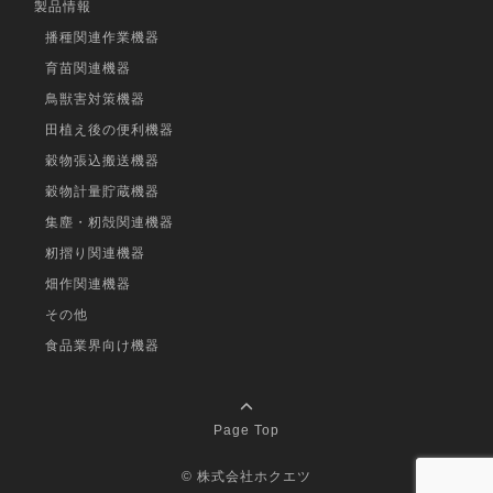
製品情報
播種関連作業機器
育苗関連機器
鳥獣害対策機器
田植え後の便利機器
穀物張込搬送機器
穀物計量貯蔵機器
集塵・籾殻関連機器
籾摺り関連機器
畑作関連機器
その他
食品業界向け機器
Page Top
©
株式会社ホクエツ