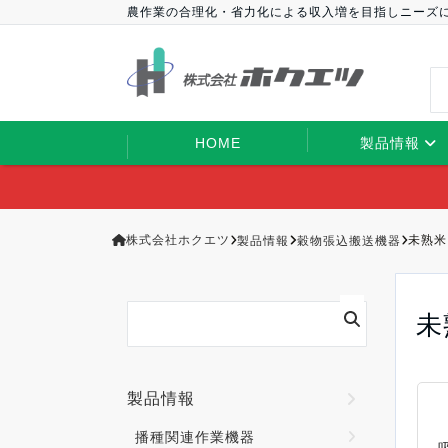
農作業の合理化・省力化による収入増を目指しニーズ
HOME
製品情報
株式会社ホクエツ
製品情報
穀物張込搬送機器
未熟米
未
製品情報
播種関連作業機器