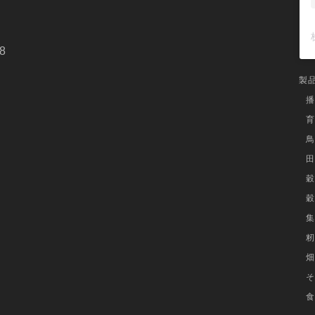
8
製
播
育
鳥
田
穀
穀
集
籾
畑
そ
食