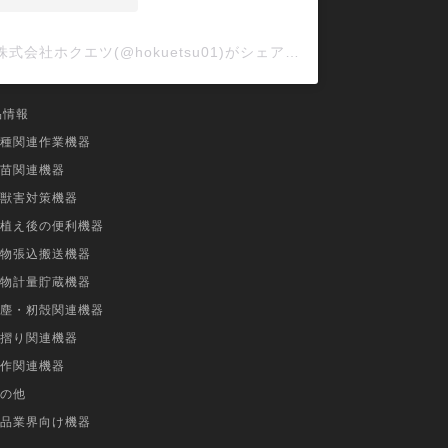
株式会社ホクエツ(@hokuetsu01)がシェアした投稿
品情報
種関連作業機器
苗関連機器
獣害対策機器
植え後の便利機器
物張込搬送機器
物計量貯蔵機器
塵・籾殻関連機器
摺り関連機器
作関連機器
の他
品業界向け機器