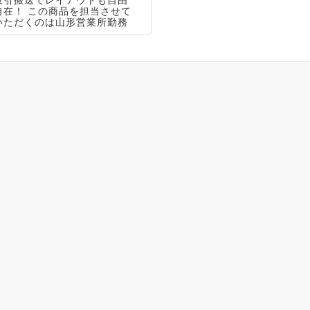
吸引搬送でレイアウトも自由
自在！ この商品を担当させて
いただくのは山形営業所勤務