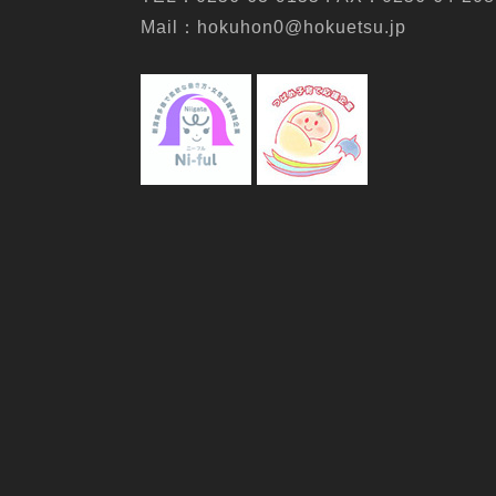
Mail：hokuhon0@hokuetsu.jp