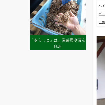
ハ
ゴ
三
「さらっと」は、園芸用水苔を
脱水