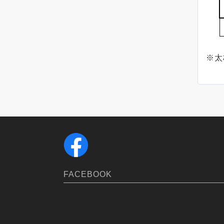
※太
FACEBOOK