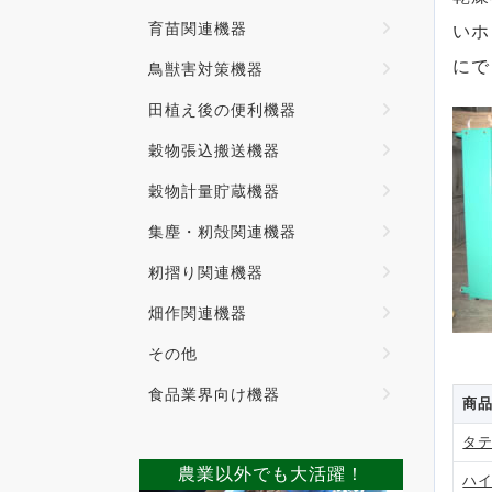
育苗関連機器
いホ
にで
鳥獣害対策機器
田植え後の便利機器
穀物張込搬送機器
穀物計量貯蔵機器
集塵・籾殻関連機器
籾摺り関連機器
畑作関連機器
その他
食品業界向け機器
商
タ
農業以外でも大活躍！
ハ