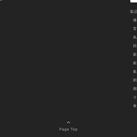
製
播
育
鳥
田
穀
穀
集
籾
畑
そ
食
Page Top