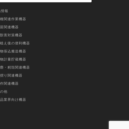
品情報
種関連作業機器
苗関連機器
獣害対策機器
植え後の便利機器
物張込搬送機器
物計量貯蔵機器
塵・籾殻関連機器
摺り関連機器
作関連機器
の他
品業界向け機器