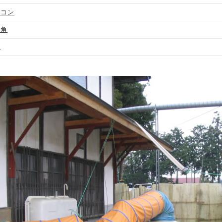
イコン
ミ角
男