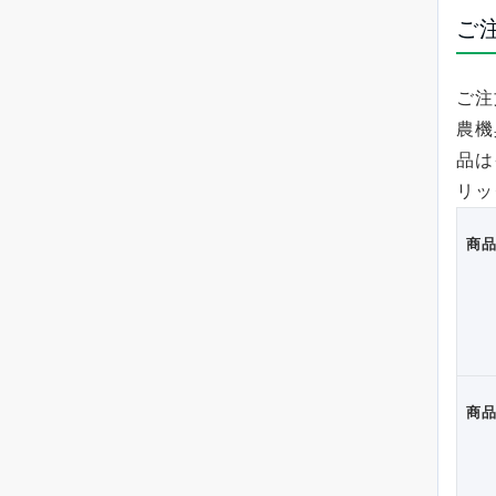
ご
ご注
農機
品は
リッ
商品
商品