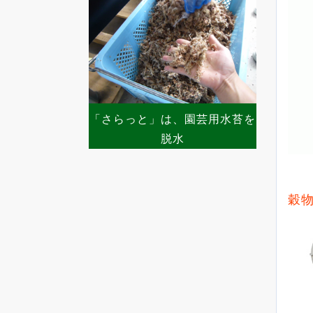
「さらっと」は、園芸用水苔を
脱水
穀