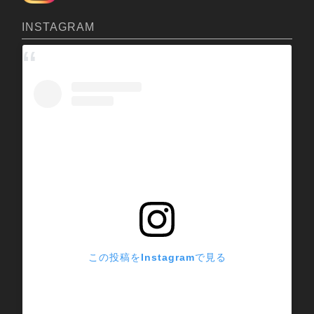
付面積20ha
INSTAGRAM
籾摺り作業が楽になった。
購入しようと思ったキッカケ・改
善したかった作業上の問題は？
フレコン出荷にすると籾摺り作業
が格段に楽になる事を知人から聞
いてフレコン出荷を検討した。知人がフレコ
ン出荷で同じ方法で行っていたのを参考にし
た。
この投稿をInstagramで見る
購入する際の選定基準は何だったか