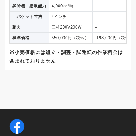
今年からフレコン出荷可能になった為。
昇降機 揚穀能力
4,000kg/時
–
バケット寸法
4インチ
–
購入する際の選定基準は何だったか
動力
三相200V200W
–
標準価格
550,000円（税込）
198,000円（税込）
近所で使っている人があり勧められた。
※小売価格には組立・調整・試運転の作業料金は
実際に使ってみた感想
含まれておりません
小さいタンクの割りにフレコンバック交換の
際にも籾摺り機を止めることなく作業がスム
ーズに行なえ満足している。
2011年9月に「フレタンクFT-5D」を購入さ
れた 「岩手県北上市のK・M 様」より /水稲
作付面積13ha