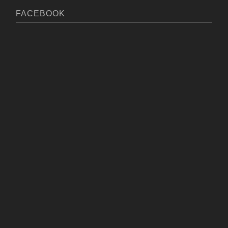
用途が色々あるので便利。
FACEBOOK
購入しようと思ったキッカケ・改
善したかった作業上の問題は？
玄米の製品向上の為、フレタンク
を購入し色彩選別機に玄米を供給
用に購入
購入する際の選定基準は何だったか
販売店、ホクエツ営業マンと検討し作業場に
合い作業効率の良い設置が出来るので購入
実際に使ってみた感想