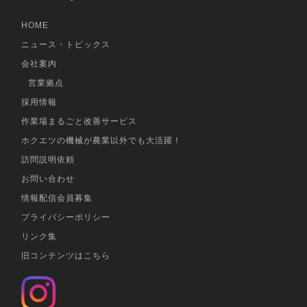
を導入し作業工程で必要だったから。
HOME
購入する際の選定基準は何だったか
ニュース・トピックス
会社案内
作業工程の流れを相談した所、販売店の営業
営業拠点
マンからフレタンクの提案があったから。
採用情報
作業場まるごと改善サービス
実際に使ってみた感想
ホクエツの機械が農業以外でも大活躍！
訪問説明依頼
フレコンに玄米を投入し台秤との組合せで量
お問い合わせ
調整をシャッターで仕上げる事ができ便利！
情報配信会員募集
紙袋詰めにしたい時はフレタンクと昇降機が
プライバシーポリシー
キャスター付きなので移動も楽に行う事がで
リンク集
きています
旧コンテンツはこちら
2011年8月に「フレタンクFT-5D」を購入さ
れた 「山形県酒田市の池田様」より /水稲作