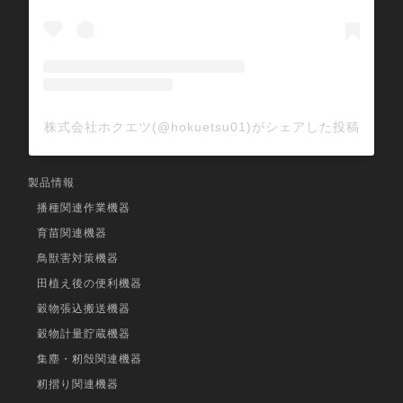
JA担当者に相談し、ホクエツから下見・見積
に来てもらい決めた
実際に使ってみた感想
株式会社ホクエツ(@hokuetsu01)がシェアした投稿
フレコンスケールも検討したが価格の面であ
きらめていたが、フレタンク・台はかりの組
製品情報
み合わせだと思ったより低予算でフレコン出
播種関連作業機器
荷できるようになって籾摺り作業がひじょう
育苗関連機器
に楽になった。
鳥獣害対策機器
2009年8月に「フレタンクFT-5D」を購入さ
田植え後の便利機器
れた 「秋田県潟上市の青木 進様」より /水
穀物張込搬送機器
稲作付面積12ha
穀物計量貯蔵機器
集塵・籾殻関連機器
籾摺り関連機器
身体の負担が軽減され、非常に満足!!