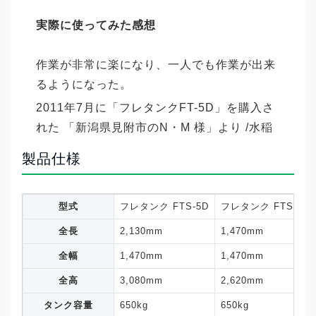
実際に使ってみた感想
作業が非常に楽になり、一人でも作業が出来
るようになった。
2011年7月に「フレタンクFT-5D」を購入さ
れた 「新潟県見附市のN・M 様」より /水稲
作付面積18ha
製品仕様
作業がスムーズに行なえ満足!!
型式
フレタンク FTS-5D
フレタンク FTS-5
全長
2,130mm
1,470mm
購入しようと思ったキッカ
全幅
1,470mm
1,470mm
ケ・改善したかった作業上
全高
3,080mm
2,620mm
の問題は？
タンク容量
650kg
650kg