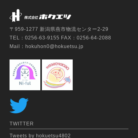
キャスター付の為作業場での移動が出来、配
置変えをし飼料米などをフレコンバックに詰
めることが可能で用途が色々あるので便利。
〒959-1277 新潟県燕市物流センター2-29
2011年9月に「フレタンクFT-5D」を購入さ
TEL：0256-63-9155 FAX：0256-64-2088
れた 「岩手県岩手郡雫石町のY・A様」より /
Mail：hokuhon0@hokuetsu.jp
水稲作付面積22ha
キャスター付きなので移動も楽。
購入しようと思ったキッカ
ケ・改善したかった作業上
の問題は？
TWITTER
品質向上を図る為色選機とライスグレーダー
Tweets by hokuetsu4802