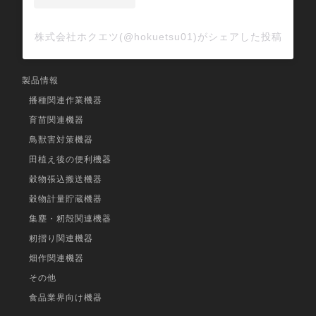
株式会社ホクエツ(@hokuetsu01)がシェアした投稿
製品情報
播種関連作業機器
育苗関連機器
鳥獣害対策機器
田植え後の便利機器
穀物張込搬送機器
穀物計量貯蔵機器
集塵・籾殻関連機器
籾摺り関連機器
畑作関連機器
その他
食品業界向け機器