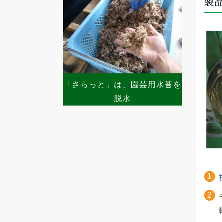
製
「さらっと」は、園芸用水苔を
脱水