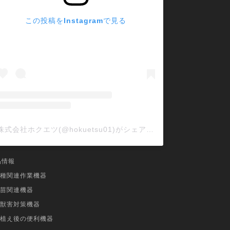
この投稿をInstagramで見る
株式会社ホクエツ(@hokuetsu01)がシェアした投稿
品情報
種関連作業機器
苗関連機器
獣害対策機器
植え後の便利機器