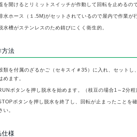
蓋を開けるとリミットスイッチが作動して回転を止めるの
排水ホース（１.5M)がセットされているので屋内で作業が
脱水槽がステンレスのため錆びにくく衛生的。
作方法
穀類を付属のざるかご（セキスイ＃35）に入れ、セットし
はめます。
RUNボタンを押し脱水を始めます。（枝豆の場合1～2分
STOPボタンを押し脱水を終了し、回転が止まったことを
さい。
品仕様