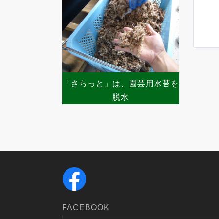
「さらっと」は、園芸用水苔を
脱水
2
FACEBOOK