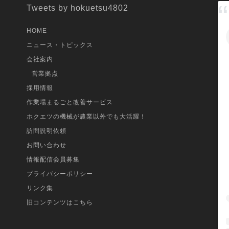
Tweets by hokuetsu4802
購入しようと思ったキッカケ・改善したかった作業上の問題
HOME
既に、脱水機1台持っていたが、面積が増えて来た為、追加
ニュース・トピックス
った。
会社案内
購入する際の選定基準は何でしたか
営業拠点
セールスから勧められたから。
採用情報
実際に使ってみた感想
作業場まるごと改善サービス
既に持っている脱水機は、キャスター無しだったが、4輪キ
ホクエツの機械が農業以外でも大活躍！
り、移動が大変楽になった。絶対にキャスターは4輪のタイ
訪問説明依頼
う。また、ホースが太くなって、排水が早くてスムーズにな
お問い合わせ
022年3月に「さらっと SD-12BRC」を購入された 「
情報配信会員募集
プライバシーポリシー
リンク集
旧コンテンツはこちら
とてもさらさらに仕上がる