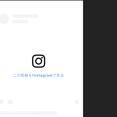
は？
での購入とな
ャスターにな
プが良いと思
った。
この投稿をInstagramで見る
愛知県津島市 滝川様」より