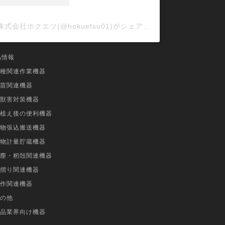
は？
、脱水機が
株式会社ホクエツ(@hokuetsu01)がシェアした投稿
品情報
にしたが、２００Vで大型のタイプを
種関連作業機器
ことで、購入になった。
苗関連機器
獣害対策機器
り、とてもさらさらに仕上がるので
植え後の便利機器
物張込搬送機器
「三重県伊賀市 藤森様」より
物計量貯蔵機器
塵・籾殻関連機器
摺り関連機器
作関連機器
の他
品業界向け機器
は？