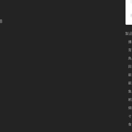
購入しようと思ったキッカケ・改善したかった作業上の問題
今までは、むしろで干していたが、手間がかかっていたので
8
必要になった。
購入する際の選定基準は何でしたか
製
クボタのセールスに勧められたことと、他社メーカーも参考
播
探していたところ、ちょうどさらっとプロが新発売したとの
育
実際に使ってみた感想
鳥
容量が１６ｋｇ入るので、非常に助かる。問題無く使えてお
田
満足している。
穀
022年3月に「さらっとプロ SDP-16」を購入された 
穀
集
籾
畑
時間も短縮されて、今までの苦労が無くなった！
そ
食
購入しようと思ったキッカケ・改善したかった作業上の問題