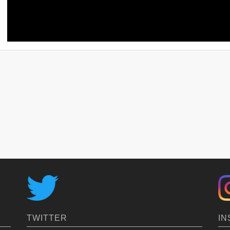
022年2月に「さらっとプロ SDP-16」を購入された 
様」より
IN
TWITTER
4輪キャスターで移動が大変楽になった