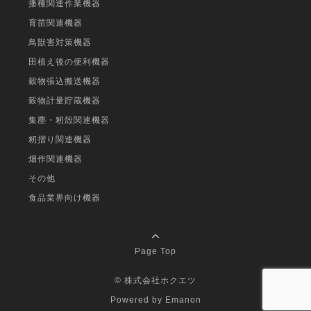
播種関連作業機器
育苗関連機器
鳥獣害対策機器
田植え後の便利機器
穀物張込搬送機器
穀物計量貯蔵機器
集塵・籾殻関連機器
籾摺り関連機器
畑作関連機器
その他
食品業界向け機器
Page Top
©
株式会社ホクエツ
Powered by
Emanon