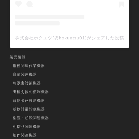
株式会社ホクエツ(@hokuetsu01)がシェアした投稿
製品情報
播種関連作業機器
育苗関連機器
鳥獣害対策機器
田植え後の便利機器
穀物張込搬送機器
穀物計量貯蔵機器
集塵・籾殻関連機器
籾摺り関連機器
畑作関連機器