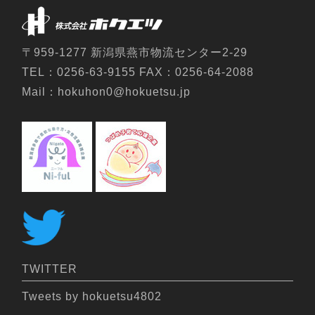
〒959-1277 新潟県燕市物流センター2-29
TEL：0256-63-9155 FAX：0256-64-2088
Mail：hokuhon0@hokuetsu.jp
TWITTER
Tweets by hokuetsu4802