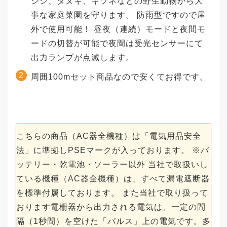
シシ、タヌキ、キツネなどの野生動物から大
事な家庭菜園を守ります。 防雨型ですので屋
外で使用可能！ 昼夜（連続）モードと夜間モ
ードの切替が可能で夜間は受光センサーにて
出力ランプが点滅します。
周囲100mセット商品なので安くてお得です。
こちらの商品（AC器全機種）は「電気用品安全
法」に準拠しPSEマークが入っております。 ※バ
ッテリー・乾電池・ソーラー以外 当社で取扱いし
ている機種（AC器全機種）は、すべて漏電遮断器
を標準付属しております。 また当社で取り扱って
おります電柵器から出力される電気は、一定の間
隔（1秒間）を空けた「パルス」上の電気です。多