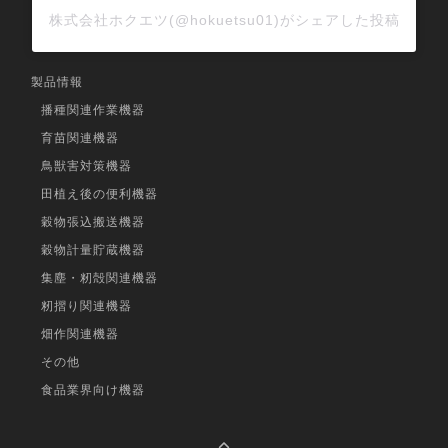
株式会社ホクエツ(@hokuetsu01)がシェアした投稿
製品情報
播種関連作業機器
育苗関連機器
鳥獣害対策機器
田植え後の便利機器
穀物張込搬送機器
穀物計量貯蔵機器
集塵・籾殻関連機器
籾摺り関連機器
畑作関連機器
その他
食品業界向け機器