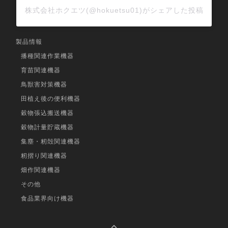
株式会社ホクエツ(@hokuetsu01)がシェアした投稿
製品情報
播種関連作業機器
育苗関連機器
鳥獣害対策機器
田植え後の便利機器
穀物張込搬送機器
穀物計量貯蔵機器
集塵・籾殻関連機器
籾摺り関連機器
畑作関連機器
その他
食品業界向け機器