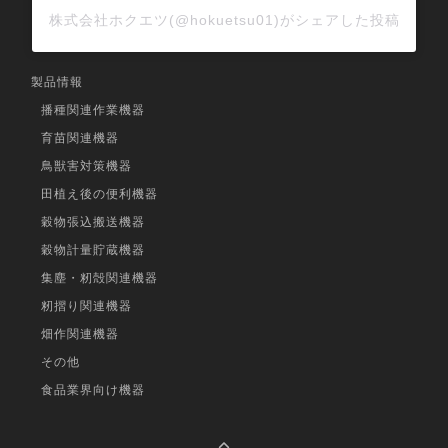
株式会社ホクエツ(@hokuetsu01)がシェアした投稿
製品情報
播種関連作業機器
育苗関連機器
鳥獣害対策機器
田植え後の便利機器
穀物張込搬送機器
穀物計量貯蔵機器
集塵・籾殻関連機器
籾摺り関連機器
畑作関連機器
その他
食品業界向け機器