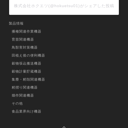
株式会社ホクエツ(@hokuetsu01)がシェアした投稿
製品情報
播種関連作業機器
育苗関連機器
鳥獣害対策機器
田植え後の便利機器
穀物張込搬送機器
穀物計量貯蔵機器
集塵・籾殻関連機器
籾摺り関連機器
畑作関連機器
その他
食品業界向け機器