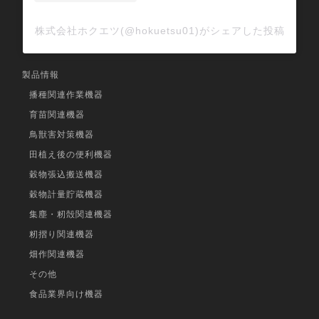
株式会社ホクエツ(@hokuetsu01)がシェアした投稿
製品情報
播種関連作業機器
育苗関連機器
鳥獣害対策機器
田植え後の便利機器
穀物張込搬送機器
穀物計量貯蔵機器
集塵・籾殻関連機器
籾摺り関連機器
畑作関連機器
その他
食品業界向け機器