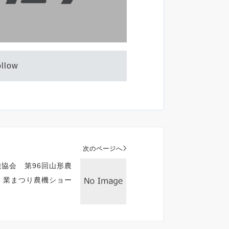
ollow
次のページへ
協会 第96回山形農
業まつり農機ショー