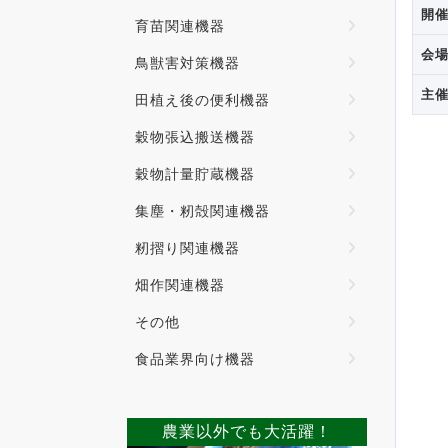
開
育苗関連機器
会
鳥獣害対策機器
主
田植え後の便利機器
穀物張込搬送機器
穀物計量貯蔵機器
集塵・籾殻関連機器
籾摺り関連機器
畑作関連機器
その他
食品業界向け機器
農業以外でも大活躍！