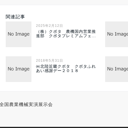
関連記事
2025年2月12日
（株）クボタ 農機国内営業推
進部 クボタプレミアムフェ...
2018年5月31日
㈱北陸近畿クボタ クボタふれ
あい感謝デー２０１８
全国農業機械実演展示会