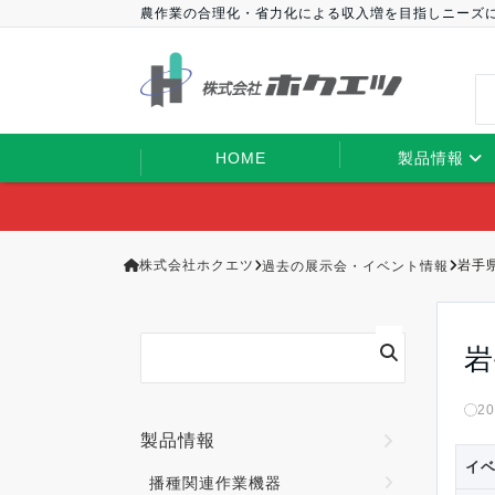
農作業の合理化・省力化による収入増を目指しニーズ
HOME
製品情報
株式会社ホクエツ
過去の展示会・イベント情報
岩手
岩
2
製品情報
イ
播種関連作業機器