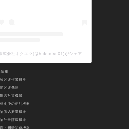
株式会社ホクエツ(@hokuetsu01)がシェアした投稿
品情報
種関連作業機器
苗関連機器
獣害対策機器
植え後の便利機器
物張込搬送機器
物計量貯蔵機器
塵・籾殻関連機器