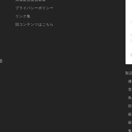
プライバシーポリシー
リンク集
旧コンテンツはこちら
8
製
播
育
鳥
田
穀
穀
集