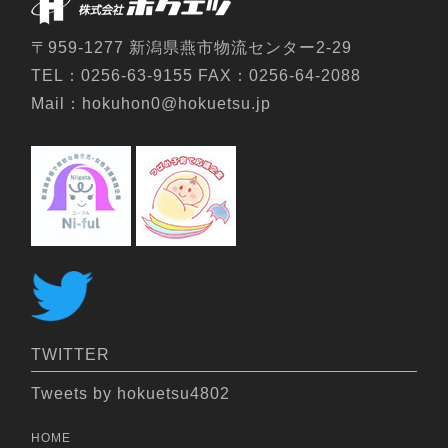
〒959-1277 新潟県燕市物流センター2-29
TEL：0256-63-9155 FAX：0256-64-2088
Mail：hokuhon0@hokuetsu.jp
TWITTER
Tweets by hokuetsu4802
HOME