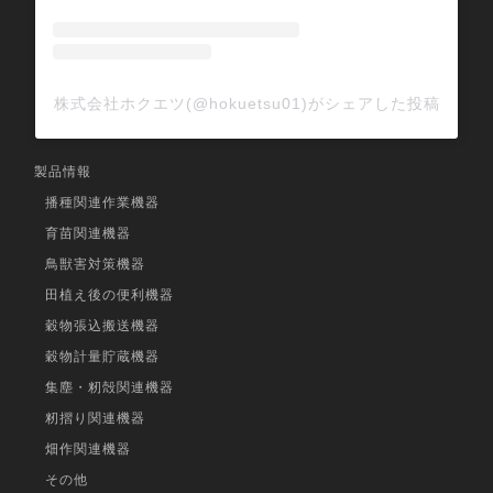
株式会社ホクエツ(@hokuetsu01)がシェアした投稿
製品情報
播種関連作業機器
育苗関連機器
鳥獣害対策機器
田植え後の便利機器
穀物張込搬送機器
穀物計量貯蔵機器
集塵・籾殻関連機器
籾摺り関連機器
畑作関連機器
その他