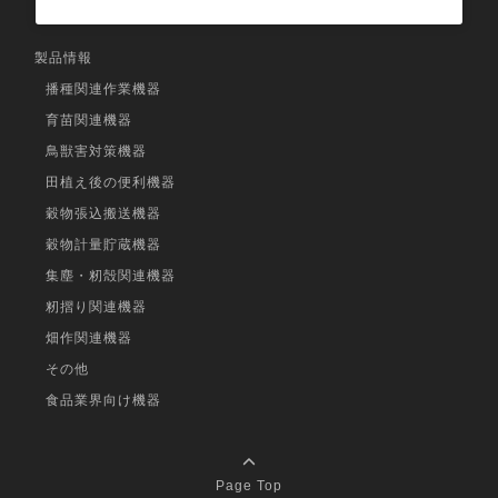
製品情報
播種関連作業機器
育苗関連機器
鳥獣害対策機器
田植え後の便利機器
穀物張込搬送機器
穀物計量貯蔵機器
集塵・籾殻関連機器
籾摺り関連機器
畑作関連機器
その他
食品業界向け機器
Page Top