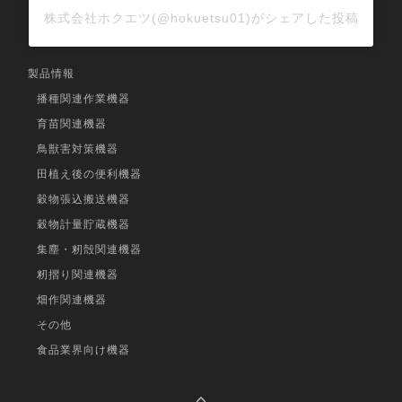
株式会社ホクエツ(@hokuetsu01)がシェアした投稿
製品情報
播種関連作業機器
育苗関連機器
鳥獣害対策機器
田植え後の便利機器
穀物張込搬送機器
穀物計量貯蔵機器
集塵・籾殻関連機器
籾摺り関連機器
畑作関連機器
その他
食品業界向け機器